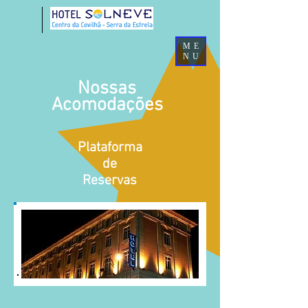
ME
NU
Nossas
Acomodações
Plataforma
de
Reservas