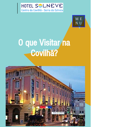
ME
NU
O que Visitar na
Covilhã?